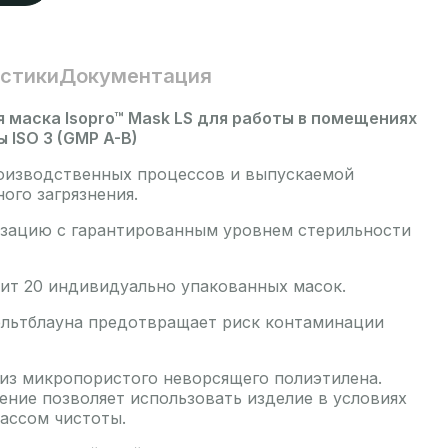
стики
Документация
 маска Isopro™ Mask LS для работы в помещениях
 ISO 3 (GMP A-B)
оизводственных процессов и выпускаемой
ого загрязнения.
зацию с гарантированным уровнем стерильности
ит 20 индивидуально упакованных масок.
льтблауна предотвращает риск контаминации
из микропористого неворсящего полиэтилена.
ение позволяет использовать изделие в условиях
ассом чистоты.