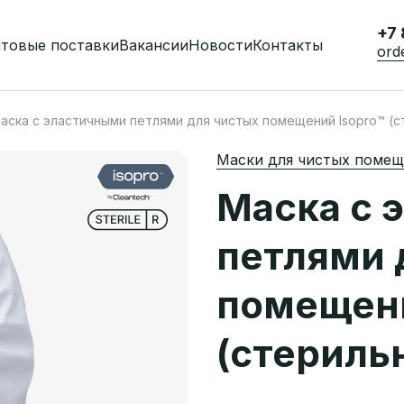
+7 
товые поставки
Вакансии
Новости
Контакты
ord
аска с эластичными петлями для чистых помещений Isopro™ (с
Маски для чистых поме
Маска с 
петлями 
помещени
(стериль