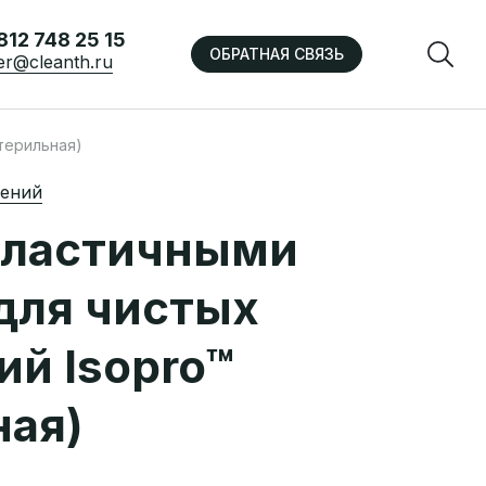
812 748 25 15
ОБРАТНАЯ СВЯЗЬ
er@cleanth.ru
терильная)
щений
эластичными
для чистых
й Isopro™
ная)