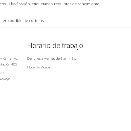
s - Clasificación, etiquetado y requisitos de rendimiento,
úmero posible de costuras.
Horario de trabajo
a v Kamenku,
De lunes a viernes de 9 am - 6 pm
bitación 405
Hora de Moscú
 de
vskoye,