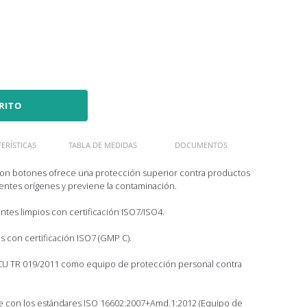
RITO
ERÍSTICAS
TABLA DE MEDIDAS
DOCUMENTOS
 con botones ofrece una protección superior contra productos
rentes orígenes y previene la contaminación.
tes limpios con certificación ISO7/ISO4.
 con certificación ISO7 (GMP C).
n CU TR 019/2011 como equipo de protección personal contra
 con los estándares ISO 16602:2007+Amd.1:2012 (Equipo de