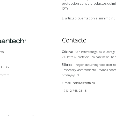
protección contra productos químico
IDT).
El artículo cuenta con el mínimo n
Contacto
Oficina:
San Petersburgo, calle Dorog
ros
74, letra A, parte de una habitación, ha
Fábrica:
región de Leningrado, distrito
ducción
Tosnensky, asentamiento urbano Fedoro
Srednyaya, 9
carrera
E-mail
sale@cleanth.ru
+7 812 748 25 15
®