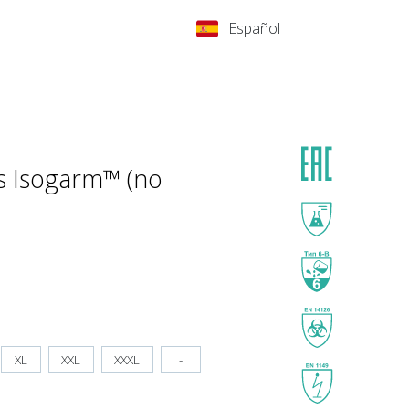
Español
s Isogarm™ (no
XL
XXL
XXXL
-