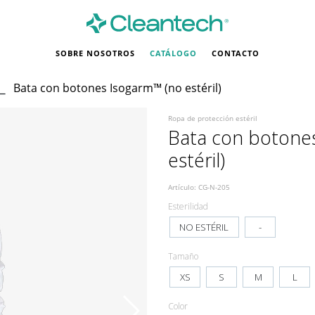
SOBRE NOSOTROS
CATÁLOGO
CONTACTO
⎯
Bata con botones Isogarm™ (no estéril)
Ropa de protección estéril
Bata con botone
estéril)
Artículo: CG-N-205
Esterilidad
NO ESTÉRIL
-
Tamaño
XS
S
M
L
Color